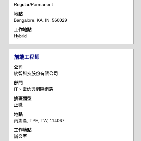
Regular/Permanent
視
工
地點
作
Bangalore, KA, IN, 560029
資
工作地點
訊
Hybrid
的
完
整
標
選
前端工程師
內
題
取
容。
公司
空
統智科技股份有限公司
格
部門
列
IT、電信與網際網路
以
檢
排班類型
正職
視
工
地點
作
內湖區, TPE, TW, 114067
資
工作地點
訊
辦公室
的