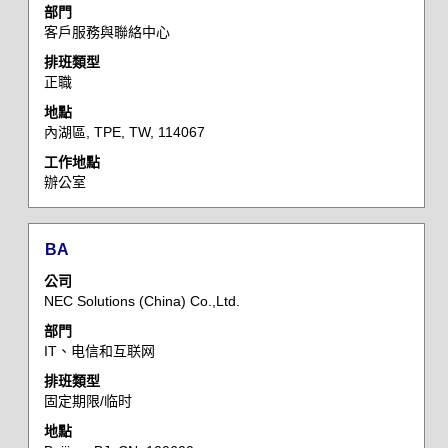
部門
列
客戶服務與聯絡中心
以
檢
排班類型
正職
視
工
地點
作
內湖區, TPE, TW, 114067
資
工作地點
訊
辦公室
的
完
整
標
選
BA
內
題
取
容。
公司
空
NEC Solutions (China) Co.,Ltd.
格
部門
列
IT、电信和互联网
以
檢
排班類型
固定期限/临时
視
工
地點
作