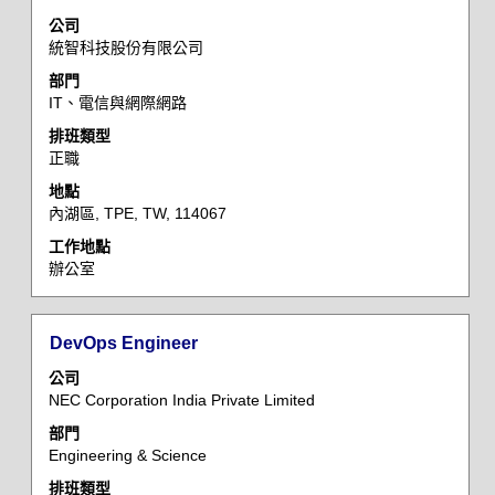
內
題
取
容。
公司
空
統智科技股份有限公司
格
部門
列
IT、電信與網際網路
以
檢
排班類型
正職
視
工
地點
作
內湖區, TPE, TW, 114067
資
工作地點
訊
辦公室
的
完
整
標
選
DevOps Engineer
內
題
取
容。
公司
空
NEC Corporation India Private Limited
格
部門
列
Engineering & Science
以
檢
排班類型