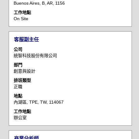
作
Buenos Aires, B, AR, 1156
資
工作地點
訊
On Site
的
完
整
標
選
客服副主任
內
題
取
容。
公司
空
統智科技股份有限公司
格
部門
列
創意與設計
以
檢
排班類型
正職
視
工
地點
作
內湖區, TPE, TW, 114067
資
工作地點
訊
辦公室
的
完
整
標
選
商業分析師