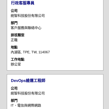
整
71
標
選
行政客服專員
內
筆
題
取
容。
公司
工
空
統智科技股份有限公司
作)
格
使
部門
列
用
客戶服務與聯絡中心
以
Tab
檢
排班類型
鍵
正職
視
瀏
工
地點
覽
作
內湖區, TPE, TW, 114067
工
資
工作地點
作
訊
辦公室
清
的
單，
完
選
整
標
選
DevOps維運工程師
擇
內
題
取
以
容。
公司
空
檢
統智科技股份有限公司
格
視
部門
列
工
IT、電信與網際網路
以
作