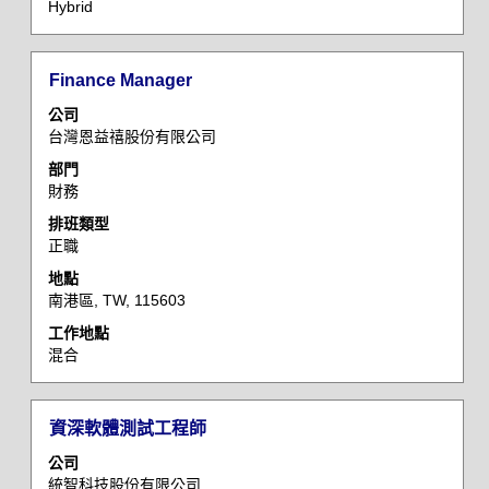
Hybrid
的
完
整
標
選
Finance Manager
內
題
取
容。
公司
空
台灣恩益禧股份有限公司
格
部門
列
財務
以
檢
排班類型
正職
視
工
地點
作
南港區, TW, 115603
資
工作地點
訊
混合
的
完
整
標
選
資深軟體測試工程師
內
題
取
容。
公司
空
統智科技股份有限公司