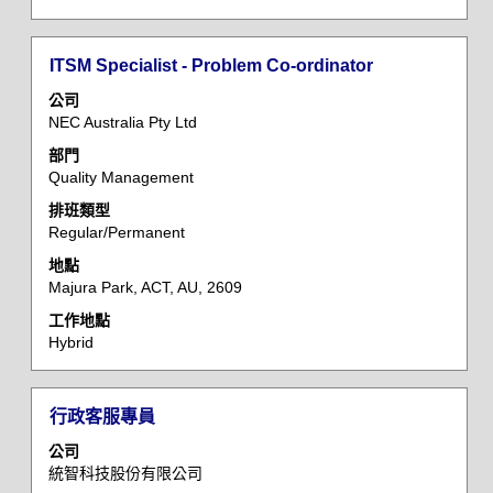
的
完
整
標
選
ITSM Specialist - Problem Co-ordinator
內
題
取
容。
公司
空
NEC Australia Pty Ltd
格
部門
列
Quality Management
以
檢
排班類型
Regular/Permanent
視
工
地點
作
Majura Park, ACT, AU, 2609
資
工作地點
訊
Hybrid
的
完
整
標
選
行政客服專員
內
題
取
容。
公司
空
統智科技股份有限公司
格