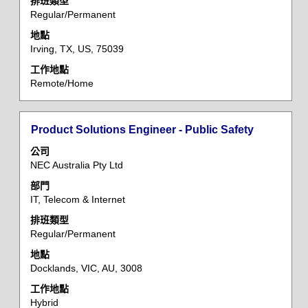
檢
排班類型
Regular/Permanent
視
工
地點
作
Irving, TX, US, 75039
資
工作地點
訊
Remote/Home
的
完
整
標
選
Product Solutions Engineer - Public Safety
內
題
取
容。
公司
空
NEC Australia Pty Ltd
格
部門
列
IT, Telecom & Internet
以
檢
排班類型
Regular/Permanent
視
工
地點
作
Docklands, VIC, AU, 3008
資
工作地點
訊
Hybrid