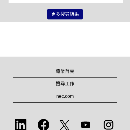
完
整
更多搜尋結果
內
容。
職業首頁
搜尋工作
nec.com
在
在
在
在
在
新
新
新
新
新
的
的
的
的