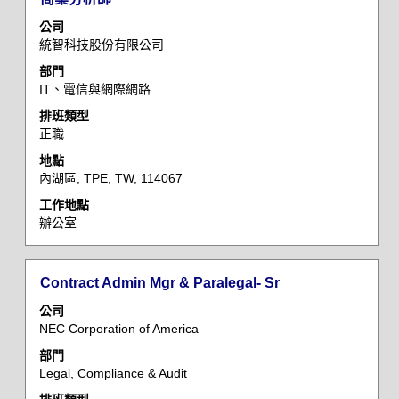
內
題
取
容。
公司
空
統智科技股份有限公司
格
部門
列
IT、電信與網際網路
以
檢
排班類型
正職
視
工
地點
作
內湖區, TPE, TW, 114067
資
工作地點
訊
辦公室
的
完
整
標
選
Contract Admin Mgr & Paralegal- Sr
內
題
取
容。
公司
空
NEC Corporation of America
格
部門
列
Legal, Compliance & Audit
以