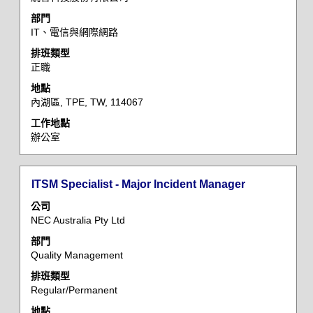
格
部門
列
IT、電信與網際網路
以
檢
排班類型
正職
視
工
地點
作
內湖區, TPE, TW, 114067
資
工作地點
訊
辦公室
的
完
整
標
選
ITSM Specialist - Major Incident Manager
內
題
取
容。
公司
空
NEC Australia Pty Ltd
格
部門
列
Quality Management
以
檢
排班類型
Regular/Permanent
視
工
地點