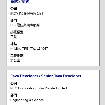
標
選
系統分析師
內
題
取
容。
公司
空
統智科技股份有限公司
格
部門
列
IT、電信與網際網路
以
檢
排班類型
正職
視
工
地點
作
內湖區, TPE, TW, 114067
資
工作地點
訊
辦公室
的
完
整
標
選
Java Developer / Senior Java Developer
內
題
取
容。
公司
空
NEC Corporation India Private Limited
格
部門
列
Engineering & Science
以