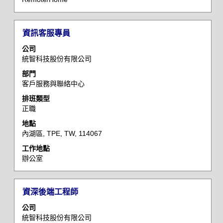
的
完
整
標
選
資訊客服專員
內
題
取
容。
公司
空
統智科技股份有限公司
格
部門
列
客戶服務與聯絡中心
以
檢
排班類型
正職
視
工
地點
作
內湖區, TPE, TW, 114067
資
工作地點
訊
辦公室
的
完
整
標
選
資深後端工程師
內
題
取
容。
公司
空
統智科技股份有限公司