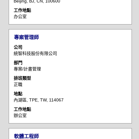
Beijing, BJ, CN, 100600
資
工作地點
訊
办公室
的
完
整
標
選
專案管理師
內
題
取
容。
公司
空
統智科技股份有限公司
格
部門
列
專案/計畫管理
以
檢
排班類型
正職
視
工
地點
作
內湖區, TPE, TW, 114067
資
工作地點
訊
辦公室
的
完
整
標
選
軟體工程師