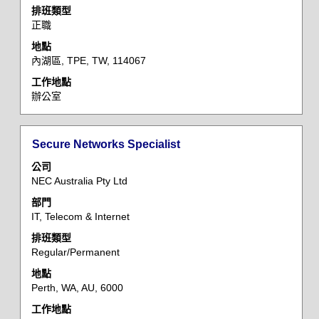
檢
排班類型
的
正職
視
完
工
整
地點
作
詳
內湖區, TPE, TW, 114067
資
細
工作地點
訊
資
辦公室
的
料。
完
整
標
選
Secure Networks Specialist
內
題
取
容。
公司
空
NEC Australia Pty Ltd
格
部門
列
IT, Telecom & Internet
以
檢
排班類型
Regular/Permanent
視
工
地點
作
Perth, WA, AU, 6000
資
工作地點
訊