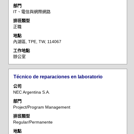
格
部門
列
IT、電信與網際網路
以
檢
排班類型
正職
視
工
地點
作
內湖區, TPE, TW, 114067
資
工作地點
訊
辦公室
的
完
整
標
選
Técnico de reparaciones en laboratorio
內
題
取
容。
公司
空
NEC Argentina S.A.
格
部門
列
Project/Program Management
以
檢
排班類型
Regular/Permanente
視
工
地點