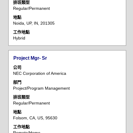
檢
排班類型
Regular/Permanent
視
工
地點
作
Noida, UP, IN, 201305
資
工作地點
訊
Hybrid
的
完
整
標
選
Project Mgr- Sr
內
題
取
容。
公司
空
NEC Corporation of America
格
部門
列
Project/Program Management
以
檢
排班類型
Regular/Permanent
視
工
地點
作
Folsom, CA, US, 95630
資
工作地點
訊
Remote/Home