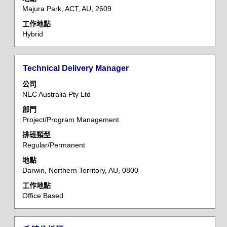
作
Majura Park, ACT, AU, 2609
資
工作地點
訊
Hybrid
的
完
整
標
選
Technical Delivery Manager
內
題
取
容。
公司
空
NEC Australia Pty Ltd
格
部門
列
Project/Program Management
以
檢
排班類型
Regular/Permanent
視
工
地點
作
Darwin, Northern Territory, AU, 0800
資
工作地點
訊
Office Based
的
完
整