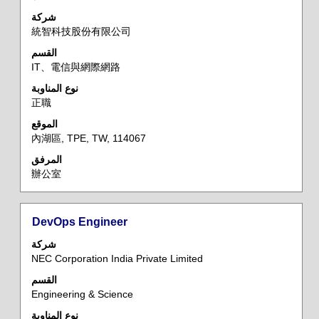
الوظيفي
باستخدام
شركة
مفتاح
統智科技股份有限公司
المسافة
القسم
لعرض
IT、電信與網際網路
محتويات
معلومات
نوع المناوبة
正職
الوظيفة
بالكامل.
الموقع
內湖區, TPE, TW, 114067
المرفق
辦公室
المسمى
حدد
DevOps Engineer
الوظيفي
باستخدام
شركة
مفتاح
NEC Corporation India Private Limited
المسافة
القسم
لعرض
Engineering & Science
محتويات
معلومات
نوع المناوبة