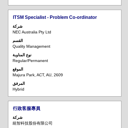
المسمى
حدد
ITSM Specialist - Problem Co-ordinator
الوظيفي
باستخدام
شركة
مفتاح
NEC Australia Pty Ltd
المسافة
القسم
لعرض
Quality Management
محتويات
معلومات
نوع المناوبة
Regular/Permanent
الوظيفة
بالكامل.
الموقع
Majura Park, ACT, AU, 2609
المرفق
Hybrid
المسمى
حدد
行政客服專員
الوظيفي
باستخدام
شركة
مفتاح
統智科技股份有限公司
المسافة