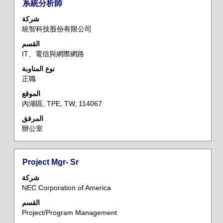
المسمى
حدد
系統分析師
الوظيفي
باستخدام
شركة
مفتاح
統智科技股份有限公司
المسافة
القسم
لعرض
IT、電信與網際網路
محتويات
معلومات
نوع المناوبة
正職
الوظيفة
بالكامل.
الموقع
內湖區, TPE, TW, 114067
المرفق
辦公室
المسمى
حدد
Project Mgr- Sr
الوظيفي
باستخدام
شركة
مفتاح
NEC Corporation of America
المسافة
القسم
لعرض
Project/Program Management
محتويات