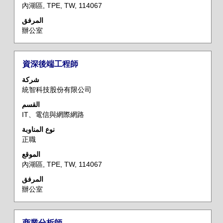
內湖區, TPE, TW, 114067
المرفق
辦公室
المسمى
حدد
資深後端工程師
الوظيفي
باستخدام
شركة
مفتاح
統智科技股份有限公司
المسافة
القسم
لعرض
IT、電信與網際網路
محتويات
معلومات
نوع المناوبة
正職
الوظيفة
بالكامل.
الموقع
內湖區, TPE, TW, 114067
المرفق
辦公室
المسمى
حدد
商業分析師