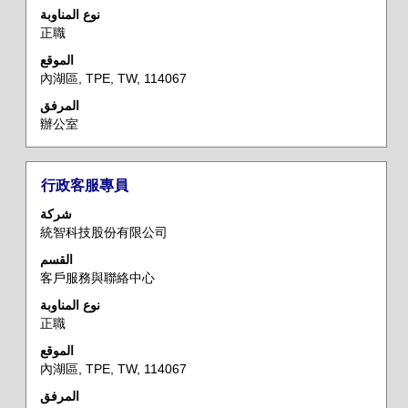
معلومات
نوع المناوبة
正職
الوظيفة
بالكامل.
الموقع
內湖區, TPE, TW, 114067
المرفق
辦公室
المسمى
حدد
行政客服專員
الوظيفي
باستخدام
شركة
مفتاح
統智科技股份有限公司
المسافة
القسم
لعرض
客戶服務與聯絡中心
محتويات
معلومات
نوع المناوبة
正職
الوظيفة
بالكامل.
الموقع
內湖區, TPE, TW, 114067
المرفق