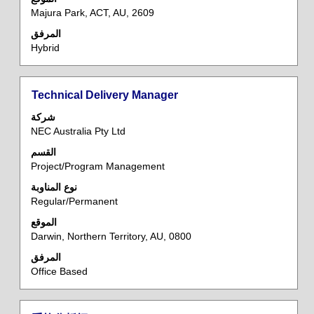
Majura Park, ACT, AU, 2609
المرفق
Hybrid
المسمى
حدد
Technical Delivery Manager
الوظيفي
باستخدام
شركة
مفتاح
NEC Australia Pty Ltd
المسافة
القسم
لعرض
Project/Program Management
محتويات
معلومات
نوع المناوبة
Regular/Permanent
الوظيفة
بالكامل.
الموقع
Darwin, Northern Territory, AU, 0800
المرفق
Office Based