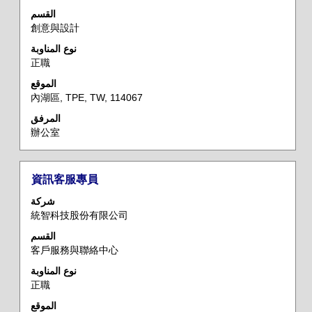
المسافة
القسم
لعرض
創意與設計
محتويات
معلومات
نوع المناوبة
正職
الوظيفة
بالكامل.
الموقع
內湖區, TPE, TW, 114067
المرفق
辦公室
المسمى
حدد
資訊客服專員
الوظيفي
باستخدام
شركة
مفتاح
統智科技股份有限公司
المسافة
القسم
لعرض
客戶服務與聯絡中心
محتويات
معلومات
نوع المناوبة
正職
الوظيفة
بالكامل.
الموقع