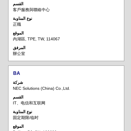
القسم
لعرض
客戶服務與聯絡中心
محتويات
معلومات
نوع المناوبة
正職
الوظيفة
بالكامل.
الموقع
內湖區, TPE, TW, 114067
المرفق
辦公室
المسمى
حدد
BA
الوظيفي
باستخدام
شركة
مفتاح
NEC Solutions (China) Co.,Ltd.
المسافة
القسم
لعرض
IT、电信和互联网
محتويات
معلومات
نوع المناوبة
固定期限/临时
الوظيفة
بالكامل.
الموقع