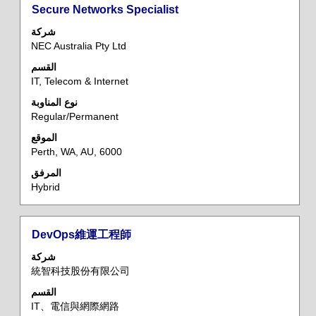
في
المسمى
حدد
Secure Networks Specialist
قائمة
الوظيفي
باستخدام
شركة
الوظائف.
مفتاح
NEC Australia Pty Ltd
حدد
المسافة
لعرض
القسم
لعرض
التفاصيل
IT, Telecom & Internet
محتويات
الكاملة
معلومات
نوع المناوبة
حول
Regular/Permanent
الوظيفة
الوظيفة.
بالكامل.
الموقع
Perth, WA, AU, 6000
المرفق
Hybrid
المسمى
حدد
DevOps維運工程師
الوظيفي
باستخدام
شركة
مفتاح
統智科技股份有限公司
المسافة
القسم
لعرض
IT、電信與網際網路
محتويات