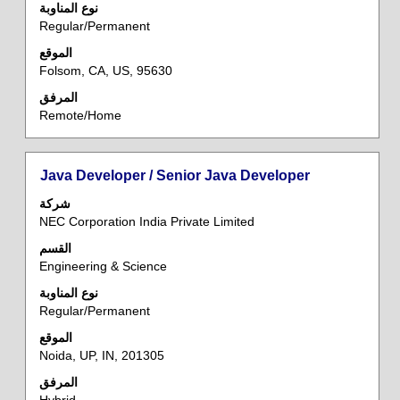
معلومات
نوع المناوبة
Regular/Permanent
الوظيفة
بالكامل.
الموقع
Folsom, CA, US, 95630
المرفق
Remote/Home
المسمى
حدد
Java Developer / Senior Java Developer
الوظيفي
باستخدام
شركة
مفتاح
NEC Corporation India Private Limited
المسافة
القسم
لعرض
Engineering & Science
محتويات
معلومات
نوع المناوبة
Regular/Permanent
الوظيفة
بالكامل.
الموقع
Noida, UP, IN, 201305
المرفق