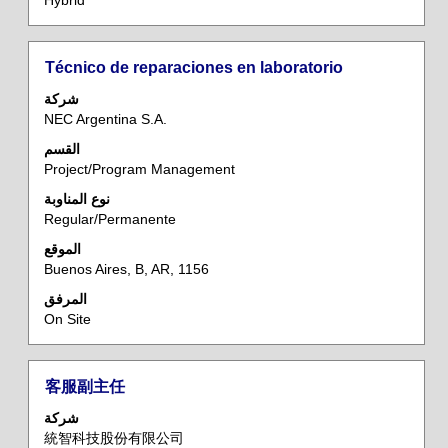
Hybrid
المسمى
حدد
Técnico de reparaciones en laboratorio
الوظيفي
باستخدام
شركة
مفتاح
NEC Argentina S.A.
المسافة
القسم
لعرض
Project/Program Management
محتويات
معلومات
نوع المناوبة
Regular/Permanente
الوظيفة
بالكامل.
الموقع
Buenos Aires, B, AR, 1156
المرفق
On Site
المسمى
حدد
客服副主任
الوظيفي
باستخدام
شركة
مفتاح
統智科技股份有限公司