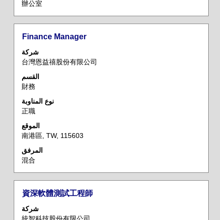
辦公室
المسمى
حدد
Finance Manager
الوظيفي
باستخدام
شركة
مفتاح
台灣恩益禧股份有限公司
المسافة
القسم
لعرض
財務
محتويات
معلومات
نوع المناوبة
正職
الوظيفة
بالكامل.
الموقع
南港區, TW, 115603
المرفق
混合
المسمى
حدد
資深軟體測試工程師
الوظيفي
باستخدام
شركة
مفتاح
統智科技股份有限公司