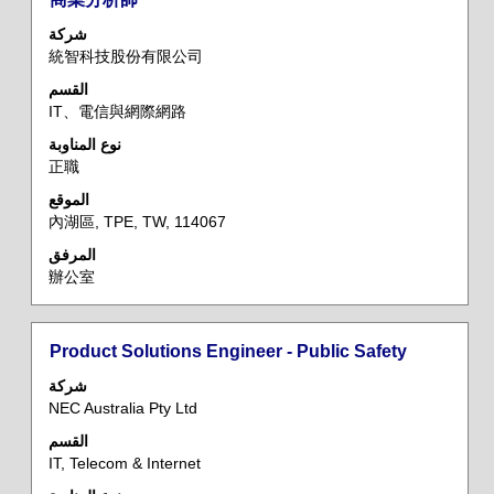
الوظيفي
باستخدام
شركة
مفتاح
統智科技股份有限公司
المسافة
القسم
لعرض
IT、電信與網際網路
محتويات
معلومات
نوع المناوبة
正職
الوظيفة
بالكامل.
الموقع
內湖區, TPE, TW, 114067
المرفق
辦公室
المسمى
حدد
Product Solutions Engineer - Public Safety
الوظيفي
باستخدام
شركة
مفتاح
NEC Australia Pty Ltd
المسافة
القسم
لعرض
IT, Telecom & Internet
محتويات