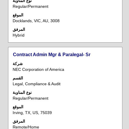
معلومات
نوع المناوبة
Regular/Permanent
الوظيفة
بالكامل.
الموقع
Docklands, VIC, AU, 3008
المرفق
Hybrid
المسمى
حدد
Contract Admin Mgr & Paralegal- Sr
الوظيفي
باستخدام
شركة
مفتاح
NEC Corporation of America
المسافة
القسم
لعرض
Legal, Compliance & Audit
محتويات
معلومات
نوع المناوبة
Regular/Permanent
الوظيفة
بالكامل.
الموقع
Irving, TX, US, 75039
المرفق
Remote/Home