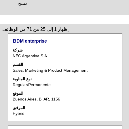
مسح
نتائج
إظهار 1 إلى 25 من 71 من الوظائف
البحث
المسمى
حدد
BDM enterprise
عن
الوظيفي
باستخدام
"".
شركة
مفتاح
إظهار
NEC Argentina S.A.
المسافة
1
القسم
لعرض
إلى
Sales, Marketing & Product Management
محتويات
25
معلومات
نوع المناوبة
من
Regular/Permanente
الوظيفة
71
بالكامل.
من
الموقع
الوظائف
Buenos Aires, B, AR, 1156
استخدم
المرفق
مفتاح
Hybrid
Tab
للتنقل