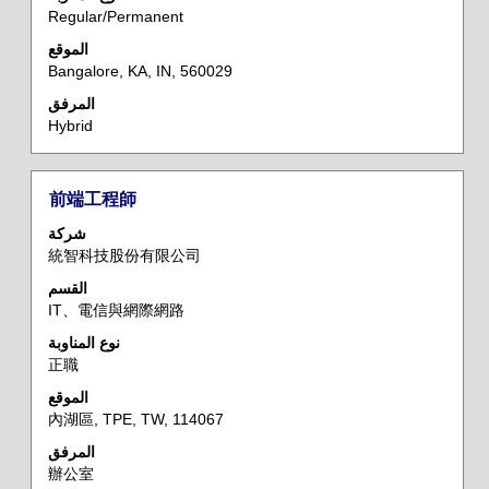
Regular/Permanent
الوظيفة
بالكامل.
الموقع
Bangalore, KA, IN, 560029
المرفق
Hybrid
المسمى
حدد
前端工程師
الوظيفي
باستخدام
شركة
مفتاح
統智科技股份有限公司
المسافة
القسم
لعرض
IT、電信與網際網路
محتويات
معلومات
نوع المناوبة
正職
الوظيفة
بالكامل.
الموقع
內湖區, TPE, TW, 114067
المرفق
辦公室