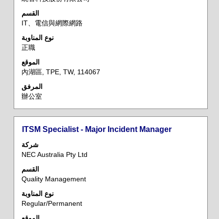
المسافة
القسم
لعرض
IT、電信與網際網路
محتويات
معلومات
نوع المناوبة
正職
الوظيفة
بالكامل.
الموقع
內湖區, TPE, TW, 114067
المرفق
辦公室
المسمى
حدد
ITSM Specialist - Major Incident Manager
الوظيفي
باستخدام
شركة
مفتاح
NEC Australia Pty Ltd
المسافة
القسم
لعرض
Quality Management
محتويات
معلومات
نوع المناوبة
Regular/Permanent
الوظيفة
بالكامل.
الموقع