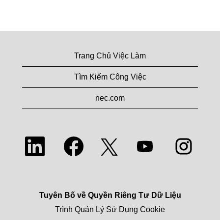
Trang Chủ Việc Làm
Tìm Kiếm Công Việc
nec.com
M
M
M
M
M
ở
ở
ở
ở
ở
t
t
t
t
t
r
r
r
r
r
o
o
o
o
o
n
n
n
n
n
g
g
g
g
g
t
t
t
t
Tuyên Bố về Quyền Riêng Tư Dữ Liệu
t
h
h
h
h
h
ẻ
ẻ
ẻ
ẻ
Trình Quản Lý Sử Dụng Cookie
ẻ
m
m
m
m