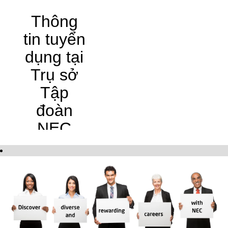
Thông
tin tuyển
dụng tại
Trụ sở
Tập
đoàn
NEC
Tập đoàn NEC đã
khẳng định mình là
công ty dẫn đầu
trong việc tích hợp
công nghệ mạng
và CNTT. NEC cho
phép các doanh
nghiệp và cộng