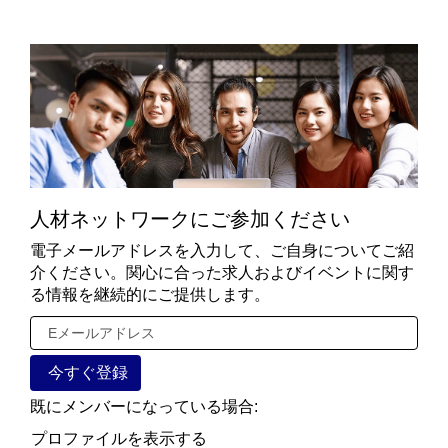
る大企業に、
自分たちがつ
くり上げた新
求
しいカルチャ
め
ーを根付かせ
る
ることもでき
人
NEC社
る。
材
員の声
Mr. Yoshihiko
Sunamura, NEC
新興国の成長基
人材ネットワークにご参加ください
Japan
盤となる社会イ
電子メールアドレスを入力して、ご自身についてご紹
ンフラを支えた
介ください。関心に合った求人およびイベントに関す
い。
る情報を継続的にご提供します。
その夢をかなえ
るためにNECに
入社しました。
Keiko Miyahara,
既にメンバーになっている場合:
NEC Japan
プロファイルを表示する