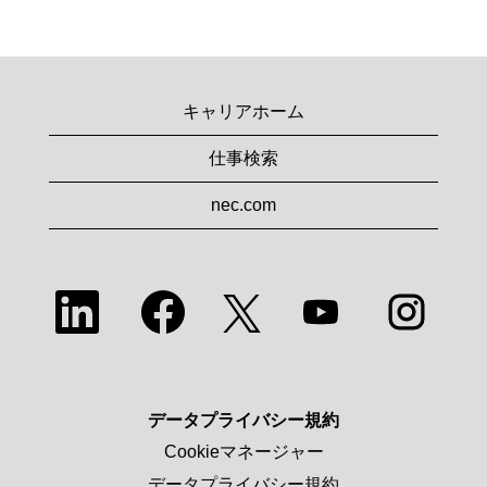
キャリアホーム
仕事検索
nec.com
新
新
新
新
新
し
し
し
し
し
い
い
い
い
い
タ
タ
タ
タ
タ
ブ
ブ
ブ
ブ
ブ
で
で
で
で
で
開
開
開
開
開
き
き
き
き
データプライバシー規約
き
ま
ま
ま
ま
ま
す
す
す
す
Cookieマネージャー
す
。
。
。
。
。
データプライバシー規約