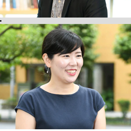
NEC社
員の声
NECで働く魅
力のひとつ
は、自分の意
志と情熱さえ
あれば、変革
の当事者にな
れるというこ
と。歴史のあ