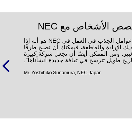
صص الأشخاص مع NEC
صص الأشخاص مع NEC
"أحد عوامل الجذب في العمل في NEC هو أنه إذا
 نريد دعم البنية التحتية الاجتماعية التي تشكل
يك الإرادة والعاطفة، فيمكنك أن تصبح طرفًا
ساس للنمو في البلدان الناشئة. وقد انضممت
إلى شركة NEC لتحقيق هذا الحلم".
يير. ومن الممكن أيضًا أن نجعل شركة كبيرة
ريخ طويل تترسخ في ثقافة جديدة أنشأناها".
Keiko Miyahara, NEC Japan
Mr. Yoshihiko Sunamura, NEC Japan