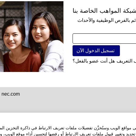
من
شبكة المواهب الخاصة بنا
نبحث
عنه
ئم بالفرص الوظيفية والأحداث
التعريف
هل أنت عضو بالفعل؟
nec.com
مواقع الويب.وستُخزَّن تفضيلات ملفات تعريف الارتباط في ذاكرة التخزين ال
ديد وتغيير قبول ملفات تعريف الارتباط أو رفضها لتحسين أداء موقع الويب، و